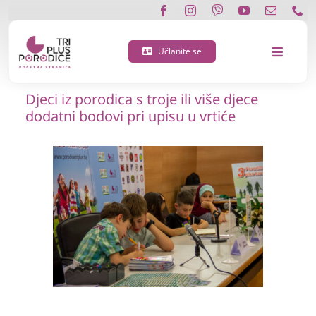
Skip
to
content
Učlanite se
Toggle
Navigat
Djeci iz porodica s troje ili više djece
O nama
dodatni bodovi pri upisu u vrtiće
Učlanite se
Porodična 3 plus kartica
Podržite nas
Vijesti
Kontakt