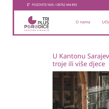
Skip
POZOVITE NAS: +38762 444 893
to
content
O nama
Učl
U Kantonu Sarajev
troje ili više djece