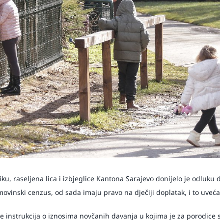
iku,
raseljena lica i izbjeglice Kantona Sarajevo donijelo je odluku 
imovinski cenzus, od sada imaju pravo na dječiji doplatak, i to uveć
 instrukcija o iznosima novčanih davanja u kojima je za porodice sa 