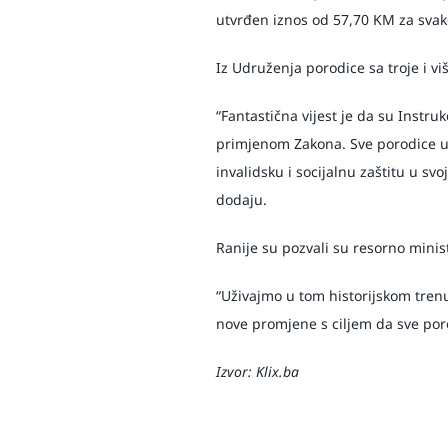
utvrđen iznos od 57,70 KM za svako
Iz Udruženja porodice sa troje i vi
“Fantastična vijest je da su Instr
primjenom Zakona. Sve porodice u K
invalidsku i socijalnu zaštitu u sv
dodaju.
Ranije su pozvali su resorno mini
“Uživajmo u tom historijskom trenut
nove promjene s ciljem da sve porod
Izvor: Klix.ba