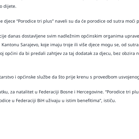
 dijete.
še djece “Porodice tri plus” naveli su da će porodice od sutra moći 
ukcije danas dostavljene svim nadležnim općinskim organima uprave
antonu Sarajevo, koje imaju troje ili više djece mogu se, od sutra,
ojoj općini da bi predali zahtjev za taj dodatak za djecu, bez obzira
starstvo i općinske službe da što prije krenu s provedbom usvojeno
ku, za natalitet u Federaciji Bosne i Hercegovine. “Porodice tri pl
ice u Federaciji BiH uživaju u istim benefitima”, ističu.