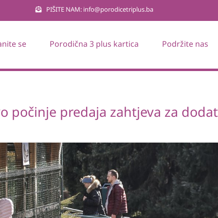
PIŠITE NAM: info@porodicetriplus.ba
anite se
Porodična 3 plus kartica
Podržite nas
o počinje predaja zahtjeva za dodat