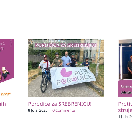
nih
Porodice za SREBRENICU!
Proti
struj
8 Jula, 2025
|
0 Comments
1 Jula, 