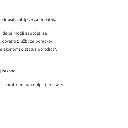
podnositi zahtjeve za dodatak.
, da bi mogli započeti sa
 obratiti Službi za boračko-
 na ekonomski status porodica”,
g zakona.
us” ohrabrene idu dalje, bore se za