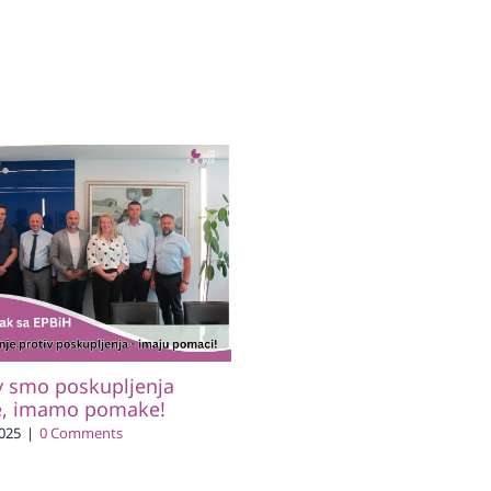
v smo poskupljenja
e, imamo pomake!
2025
|
0 Comments