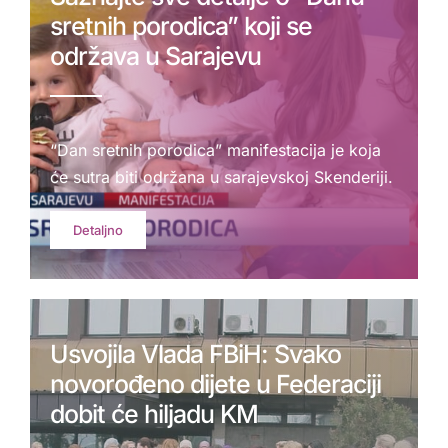
sretnih porodica” koji se
održava u Sarajevu
“Dan sretnih porodica” manifestacija je koja
će sutra biti održana u sarajevskoj Skenderiji.
Detaljno
Usvojila Vlada FBiH: Svako
novorođeno dijete u Federaciji
dobit će hiljadu KM