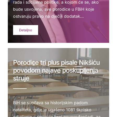
rada i socijalne politike, a kojom će se, ako
bude usvojena, sve porodice u FBiH koje
ostvaruju pravo na dječiji dodatak…
Detaljno
Porodice tri plus pisale Nikšiću
povodom najave poskupljenja
struje
BiH se suočava sa historijskim padom
nataliteta, gdje je ugašeno 1081 školsko
odjeljenje, i smanjen broj novorođenčadi, za