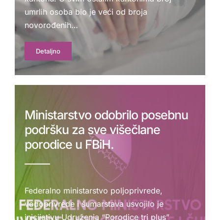
umrlih osoba bio je veći od broja
novorođenih…
Detaljno
Ministarstvo odobrilo posebnu
podršku za sve višečlane
porodice u FBiH.
Federalno ministarstvo poljoprivrede,
vodoprivrede i šumarstava usvojilo je
inicijativu Udruženja “Porodice tri plus”