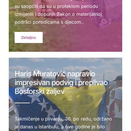
su saopćili da su u proteklom periodu
izmijenili i dopunili Zakon o materijalnoj
podršci porodicama s djecom..
Detaljno
Haris Muratović napravio
impresivan podvig i preplivao
Bosforski zaljev
Takmičenje u plivanju, 36. po redu, održano
je danas u Istanbulu, a ove godine je bilo