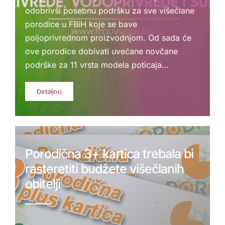
odobrivši posebnu podršku za sve višečlane
porodice u FBiH koje se bave
poljoprivrednom proizvodnjom. Od sada će
ove porodice dobivati uvećane novčane
podrške za 11 vrsta modela poticaja…
Detaljno
Porodična 3+ kartica trebala bi
rasteretiti budžete višečlanih
obitelji