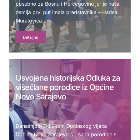
posebno za Bosnu i Hercegovinu jer je naša
zemlja prvi put imala predstavnika – Harisa
Muratovića…
Detaljno
Usvojena historijska Odluka za
višečlane porodice iz Općine
Novo Sarajevo
Današnjom Odlukom Općinskog vijeća
Općine Novo Sarajevo od sada porodice s