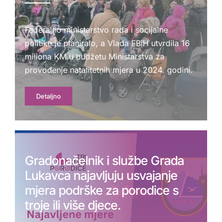
Federalno ministarstvo rada i socijalne
politike je planiralo, a Vlada FBiH utvrdila 16
miliona KM u budžetu Ministarstva za
provođenje natalitetnih mjera u 2024. godini.
Detaljno
Gradonačelnik i službe Grada
Lukavca najavljuju usvajanje
mjera podrške za porodice s
troje ili više djece.