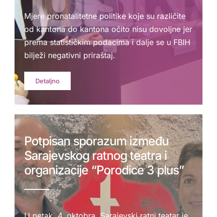
Mjere pronatalitetne politike koje su različite
od kantona do kantona očito nisu dovoljne jer
prema statističkim podacima i dalje se u FBIH
bilježi negativni priraštaj.
Detaljno
Potpisan sporazum između
Sarajevskog ratnog teatra i
organizacije “Porodice 3 plus”
U petak, 4. oktobra, Sarajevski ratni teatar je