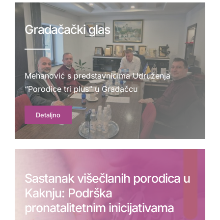
Gradačački glas
Mehanović s predstavnicima Udruženja
“Porodice tri plus” u Gradačcu
Detaljno
Sastanak višečlanih porodica u
Kaknju: Podrška
pronatalitetnim inicijativama