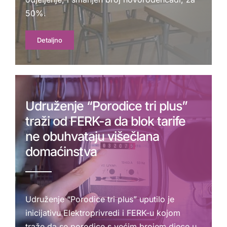
50%.
Detaljno
Udruženje “Porodice tri plus”
traži od FERK-a da blok tarife
ne obuhvataju višečlana
domaćinstva
Udruženje “Porodice tri plus” uputilo je
inicijativu Elektroprivredi i FERK-u kojom
traže da se porodice s većim brojem djece u