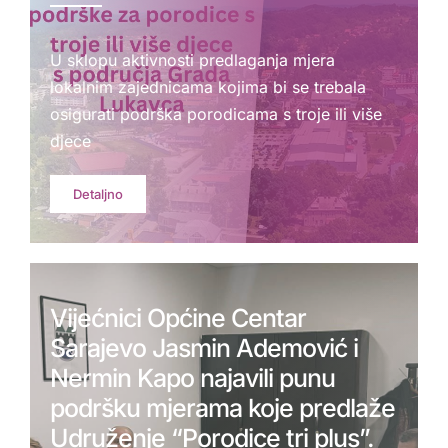
U sklopu aktivnosti predlaganja mjera
lokalnim zajednicama kojima bi se trebala
osigurati podrška porodicama s troje ili više
djece
Detaljno
Vijećnici Općine Centar
Sarajevo Jasmin Ademović i
Nermin Kapo najavili punu
podršku mjerama koje predlaže
Udruženje “Porodice tri plus”.