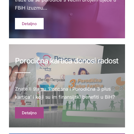
FBiH izuzmu…
Detaljno
Porodična kartica donosi radost
Znate li šta su ‘Ponosna i Porodična 3 plus
kartica’ i koji su im finansijski benefiti u BiH?
Detaljno