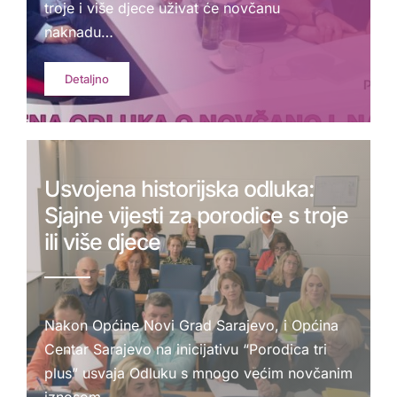
troje i više djece uživat će novčanu
naknadu…
Detaljno
Usvojena historijska odluka:
Sjajne vijesti za porodice s troje
ili više djece
Nakon Općine Novi Grad Sarajevo, i Općina
Centar Sarajevo na inicijativu “Porodica tri
plus” usvaja Odluku s mnogo većim novčanim
iznosom…