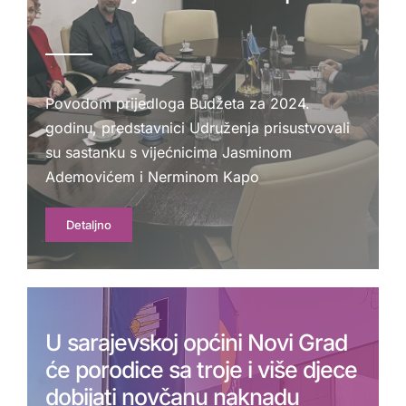
Povodom prijedloga Budžeta za 2024.
godinu, predstavnici Udruženja prisustvovali
su sastanku s vijećnicima Jasminom
Ademovićem i Nerminom Kapo
Detaljno
U sarajevskoj općini Novi Grad
će porodice sa troje i više djece
dobijati novčanu naknadu