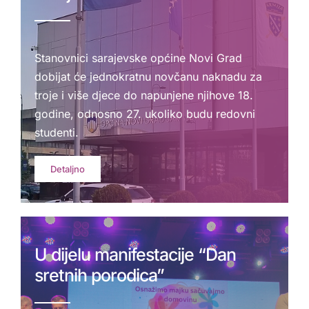
Stanovnici sarajevske općine Novi Grad
dobijat će jednokratnu novčanu naknadu za
troje i više djece do napunjene njihove 18.
godine, odnosno 27. ukoliko budu redovni
studenti.
Detaljno
U dijelu manifestacije “Dan
sretnih porodica”