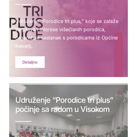
Udruženje “Porodice tri plus,” koje se zalaže
za prava i interese višečlanih porodica,
organizuje sastanak s porodicama iz Općine
Kakanj.
Detaljno
Udruženje “Porodice tri plus”
počinje sa radom u Visokom