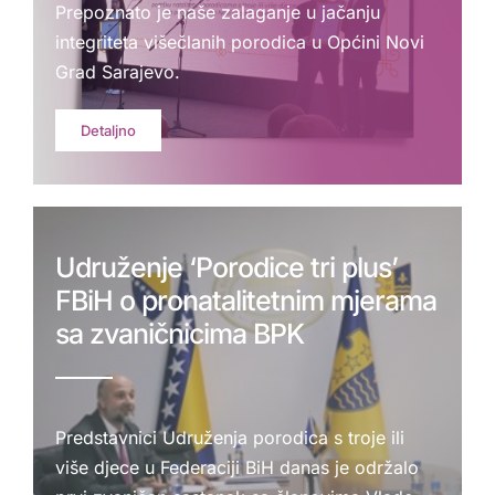
Prepoznato je naše zalaganje u jačanju
integriteta višečlanih porodica u Općini Novi
Grad Sarajevo.
Detaljno
Udruženje ‘Porodice tri plus’
FBiH o pronatalitetnim mjerama
sa zvaničnicima BPK
Predstavnici Udruženja porodica s troje ili
više djece u Federaciji BiH danas je održalo