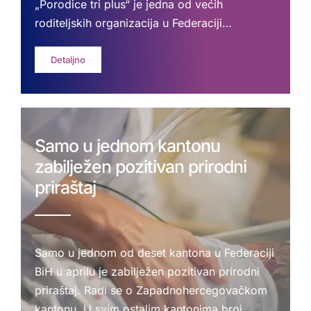
„Porodice tri plus“ je jedna od većih
roditeljskih organizacija u Federaciji…
Detaljno
Samo u jednom kantonu
zabilježen pozitivan prirodni
priraštaj
Samo u jednom od deset kantona u Federaciji
BiH u aprilu je zabilježen pozitivan prirodni
priraštaj. Radi se o Zapadnohercegovačkom
kantonu. U svim ostalim kantonima broj