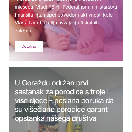
mjesecu Vladi FBiH i Federalnom ministarstvu
finansija hitan apel povodom aktivnosti koje
Vlada izvodi u cilju usvajanja fiskalnih
zakona.
Detaljno
U Goraždu održan prvi
sastanak za porodice s troje i
više djece – poslana poruka da
su višečlane porodice garant
opstanka našega društva