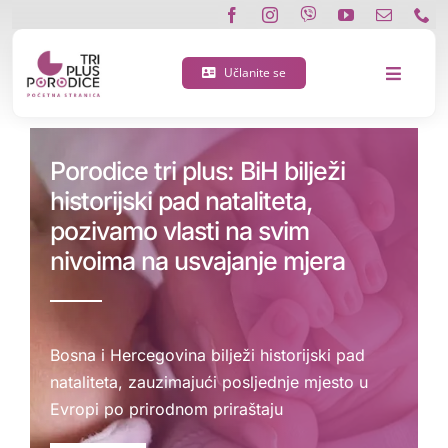
Skip
to
content
Učlanite se
Toggle
Navigat
O nama
Porodice tri plus: BiH bilježi
historijski pad nataliteta,
Učlanite se
pozivamo vlasti na svim
nivoima na usvajanje mjera
Porodična 3 plus kartica
Podržite nas
Bosna i Hercegovina bilježi historijski pad
Vijesti
nataliteta, zauzimajući posljednje mjesto u
Evropi po prirodnom priraštaju
Kontakt