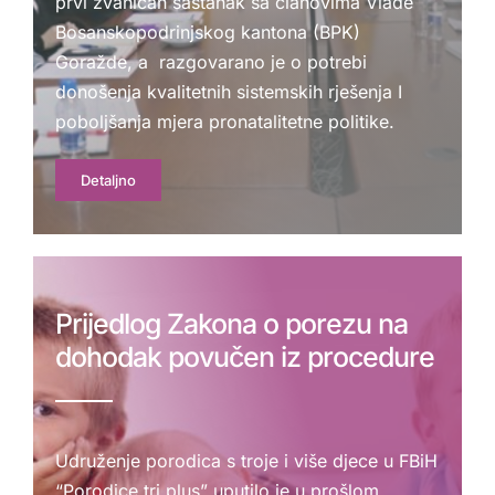
prvi zvaničan sastanak sa članovima Vlade
Bosanskopodrinjskog kantona (BPK)
Goražde, a razgovarano je o potrebi
donošenja kvalitetnih sistemskih rješenja I
poboljšanja mjera pronatalitetne politike.
Detaljno
Prijedlog Zakona o porezu na
dohodak povučen iz procedure
Udruženje porodica s troje i više djece u FBiH
“Porodice tri plus” uputilo je u prošlom