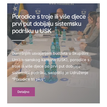
Porodice s troje ili više djece
prvi put dobijaju sistemsku
podršku u USK
Današnjim usvajanjem budžeta u Skupštini
Unsko-sanskog kantona (USK), porodice s
troje ili više djece po prvi put dobijaju
sistemsku podršku, saopštilo je Udruženje
“Porodice tri plus”.
Detaljno