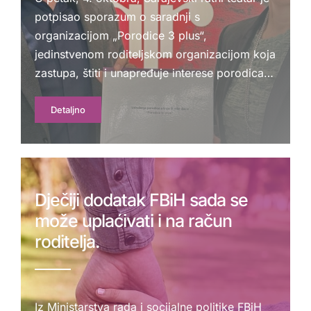
potpisao sporazum o saradnji s
organizacijom „Porodice 3 plus“,
jedinstvenom roditeljskom organizacijom koja
zastupa, štiti i unapređuje interese porodica…
Detaljno
Dječiji dodatak FBiH sada se
može uplaćivati i na račun
roditelja.
Iz Ministarstva rada i socijalne politike FBiH