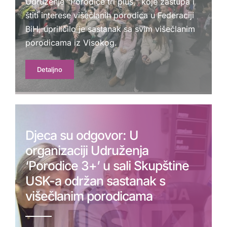
Udruženje “Porodice tri plus,” koje zastupa i
štiti interese višečlanih porodica u Federaciji
BiH, upriličilo je sastanak sa svim višečlanim
porodicama iz Visokog.
Detaljno
Djeca su odgovor: U
organizaciji Udruženja
‘Porodice 3+’ u sali Skupštine
USK-a održan sastanak s
višečlanim porodicama