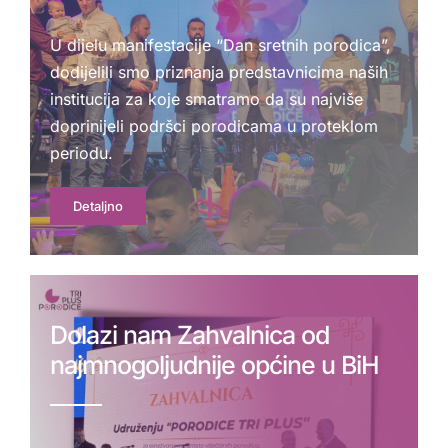
U dijelu manifestacije “Dan sretnih porodica”,
dodijelili smo priznanja predstavnicima naših
institucija za koje smatramo da su najviše
doprinijeli podršci porodicama u proteklom
periodu.
Detaljno
Dolazi nam Zahvalnica od
najmnogoljudnije općine u BiH