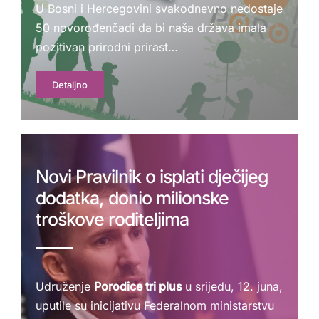
U Bosni i Hercegovini svakodnevno nedostaje
50 novorođenčadi da bi naša država imala
pozitivan prirodni prirast…
Detaljno
Novi Pravilnik o isplati dječijeg
dodatka, donio milionske
troškove roditeljima
Udruženje
Porodice tri plus
u srijedu, 12. juna,
uputile su inicijativu Federalnom ministarstvu