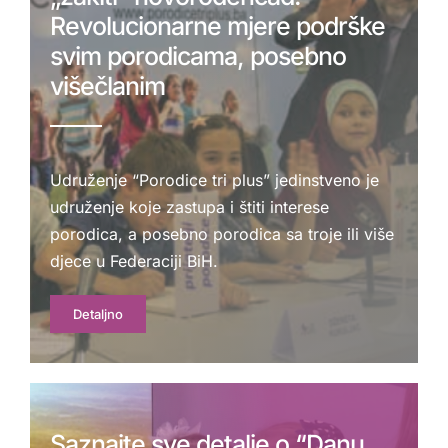
Revolucionarne mjere podrške
svim porodicama, posebno
višečlanim
Udruženje “Porodice tri plus” jedinstveno je
udruženje koje zastupa i štiti interese
porodica, a posebno porodica sa troje ili više
djece u Federaciji BiH.
Detaljno
Saznajte sve detalje o “Danu