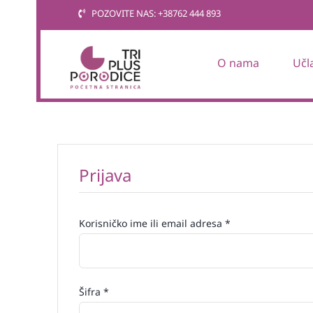
Skip
POZOVITE NAS: +38762 444 893
to
content
O nama
Učl
Prijava
Obavezno
Korisničko ime ili email adresa
*
Obavezno
Šifra
*