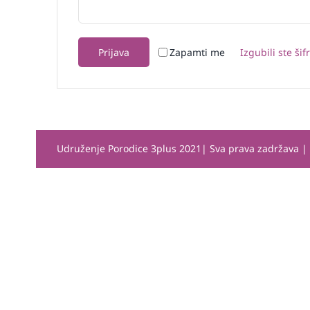
Zapamti me
Prijava
Izgubili ste šif
Udruženje Porodice 3plus 2021| Sva prava zadržava 