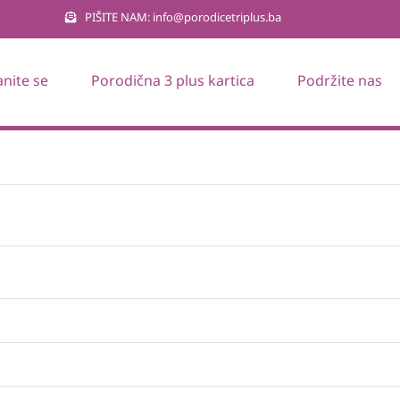
PIŠITE NAM: info@porodicetriplus.ba
anite se
Porodična 3 plus kartica
Podržite nas