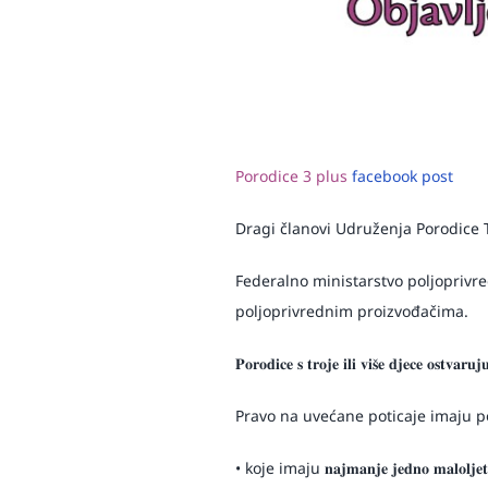
Porodice 3 plus
facebook post
Dragi članovi Udruženja Porodice T
Federalno ministarstvo poljoprivrede, vo
poljoprivrednim proizvođačima.
𝐏𝐨𝐫𝐨𝐝𝐢𝐜𝐞 𝐬 𝐭𝐫𝐨𝐣𝐞 𝐢𝐥𝐢 𝐯𝐢𝐬̌𝐞 𝐝𝐣𝐞𝐜𝐞 𝐨𝐬𝐭𝐯
Pravo na uvećane poticaje imaju p
• koje imaju 𝐧𝐚𝐣𝐦𝐚𝐧𝐣𝐞 𝐣𝐞𝐝𝐧𝐨 𝐦𝐚𝐥𝐨𝐥𝐣