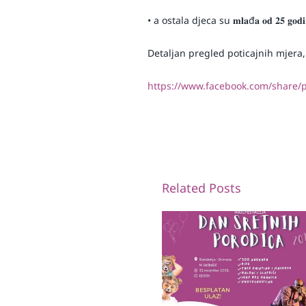
• a ostala djeca su 𝐦𝐥𝐚đ𝐚 𝐨𝐝 𝟐𝟓 𝐠𝐨𝐝𝐢
Detaljan pregled poticajnih mjera
https://www.facebook.com/share
Related Posts