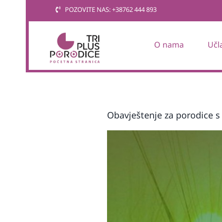
Skip
POZOVITE NAS: +38762 444 893
to
content
O nama
Učl
Obavještenje za porodice s 