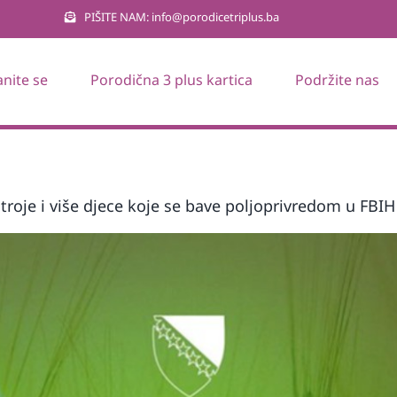
PIŠITE NAM: info@porodicetriplus.ba
anite se
Porodična 3 plus kartica
Podržite nas
troje i više djece koje se bave poljoprivredom u FBIH