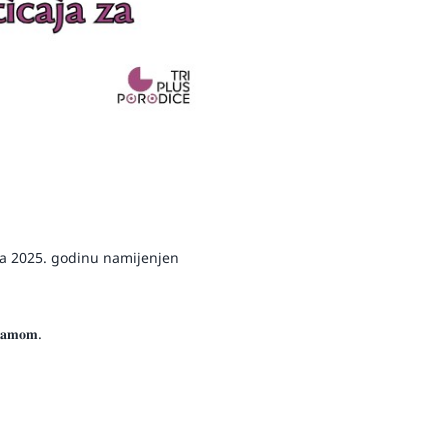
𝐣𝐚 za 2025. godinu namijenjen
𝐠𝐫𝐚𝐦𝐨𝐦.