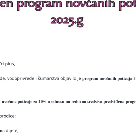
ri plus,
doprivrede i šumarstva objavilo je 𝐩𝐫𝐨𝐠𝐫𝐚𝐦 𝐧𝐨𝐯𝐜̌𝐚𝐧𝐢𝐡 𝐩𝐨𝐭𝐢𝐜
𝐫𝐮𝐣𝐮 𝐮𝐯𝐞𝐜́𝐚𝐧𝐞 𝐩𝐨𝐭𝐢𝐜𝐚𝐣𝐞 𝐳𝐚 𝟏𝟎% 𝐮 𝐨𝐝𝐧𝐨𝐬𝐮 𝐧𝐚 𝐫𝐞𝐝𝐨𝐯𝐧𝐚 𝐬𝐫𝐞𝐝𝐬𝐭𝐯𝐚 𝐩𝐫𝐞𝐝𝐯𝐢đ𝐞𝐧𝐚 𝐩𝐫𝐨
orodice:
𝐭𝐧𝐨 dijete,