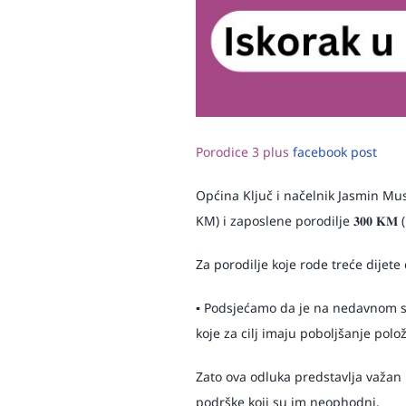
Porodice 3 plus
facebook post
Općina Ključ i načelnik Jasmin Mus
KM) i zaposlene porodilje 𝟑𝟎𝟎 𝐊𝐌
Za porodilje koje rode treće dijete d
▪️ Podsjećamo da je na nedavnom sa
koje za cilj imaju poboljšanje polo
Zato ova odluka predstavlja važan 
podrške koji su im neophodni.