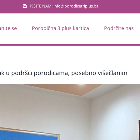
PIŠITE NAM: info@porodicetriplus.ba
anite se
Porodična 3 plus kartica
Podržite nas
orak u podršci porodicama, posebno višečlanim