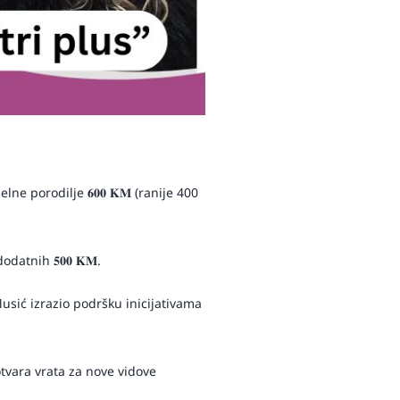
 porodilje 𝟔𝟎𝟎 𝐊𝐌 (ranije 400
datnih 𝟓𝟎𝟎 𝐊𝐌.
usić izrazio podršku inicijativama
otvara vrata za nove vidove