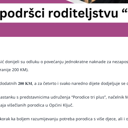
ić donijeli su odluku o povećanju jednokratne naknade za nezaposelne
 (ranije 200 KM).
odatnih 𝟐𝟎𝟎 𝐊𝐌, a za četvrto i svako naredno dijete dodjeljuje se do
stanku s predstavnicima udruženja “Porodice tri plus”, načelnik M
žaja višečlanih porodica u Općini Ključ.
korak ka boljem razumijevanju potreba porodica s više djece, ali i 