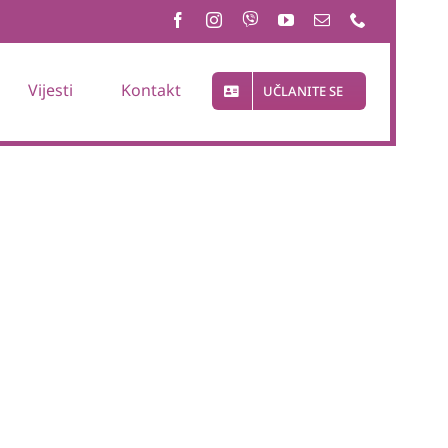
Vijesti
Kontakt
UČLANITE SE