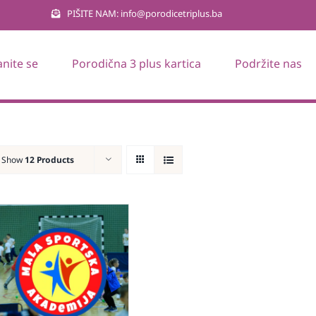
PIŠITE NAM: info@porodicetriplus.ba
anite se
Porodična 3 plus kartica
Podržite nas
Show
12 Products