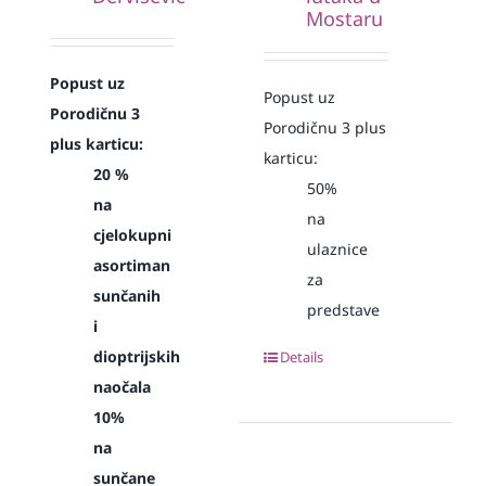
Mostaru
Popust uz
Popust uz
Porodičnu 3
Porodičnu 3 plus
plus karticu:
karticu:
20 %
50%
na
na
cjelokupni
ulaznice
asortiman
za
sunčanih
predstave
i
dioptrijskih
Details
naočala
10%
na
sunčane