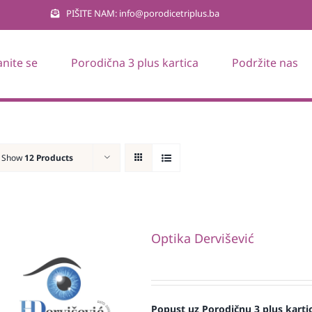
PIŠITE NAM: info@porodicetriplus.ba
anite se
Porodična 3 plus kartica
Podržite nas
Show
12 Products
Optika Dervišević
Popust uz Porodičnu 3 plus karti