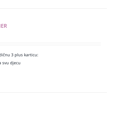
NER
ičnu 3 plus karticu:
a svu djecu