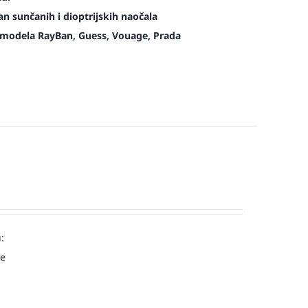
n sunčanih i dioptrijskih naočala
modela RayBan, Guess, Vouage, Prada
:
ve