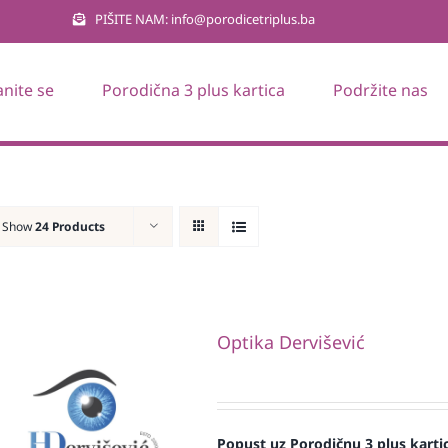
PIŠITE NAM: info@porodicetriplus.ba
anite se
Porodična 3 plus kartica
Podržite nas
Show
24 Products
Optika Dervišević
Popust uz Porodičnu 3 plus karti