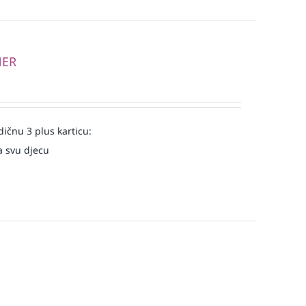
NER
ičnu 3 plus karticu:
a svu djecu