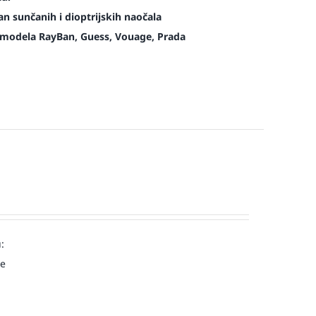
n sunčanih i dioptrijskih naočala
modela RayBan, Guess, Vouage, Prada
:
ve