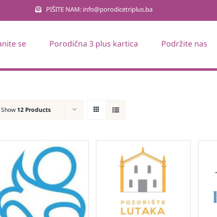
PIŠITE NAM: info@porodicetriplus.ba
anite se
Porodična 3 plus kartica
Podržite nas
Show
12 Products