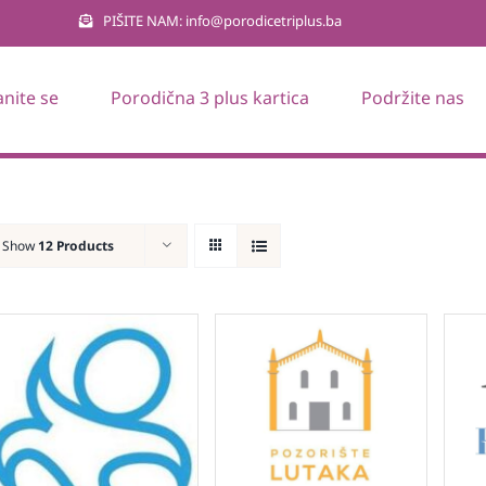
PIŠITE NAM: info@porodicetriplus.ba
anite se
Porodična 3 plus kartica
Podržite nas
Show
12 Products