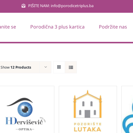
PIŠITE NAM: info@porodicetriplus.ba
anite se
Porodična 3 plus kartica
Podržite nas
Show
12 Products