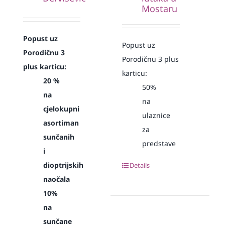
Mostaru
Popust uz
Popust uz
Porodičnu 3
Porodičnu 3 plus
plus karticu:
karticu:
20 %
50%
na
na
cjelokupni
ulaznice
asortiman
za
sunčanih
predstave
i
dioptrijskih
Details
naočala
10%
na
sunčane