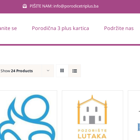
PIŠITE NAM: info@porodicetriplus.ba
anite se
Porodična 3 plus kartica
Podržite nas
Show
24 Products