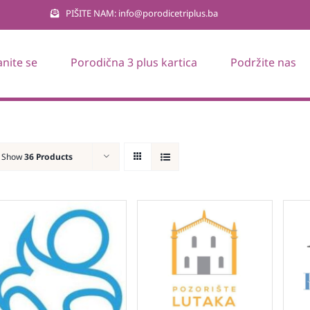
PIŠITE NAM: info@porodicetriplus.ba
anite se
Porodična 3 plus kartica
Podržite nas
Show
36 Products