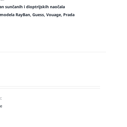
n sunčanih i dioptrijskih naočala
modela RayBan, Guess, Vouage, Prada
:
ve