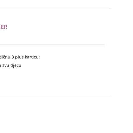
NER
ičnu 3 plus karticu:
a svu djecu