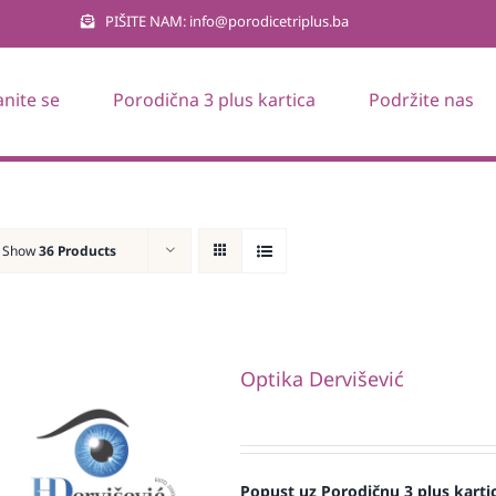
PIŠITE NAM: info@porodicetriplus.ba
anite se
Porodična 3 plus kartica
Podržite nas
Show
36 Products
Optika Dervišević
Popust uz Porodičnu 3 plus karti