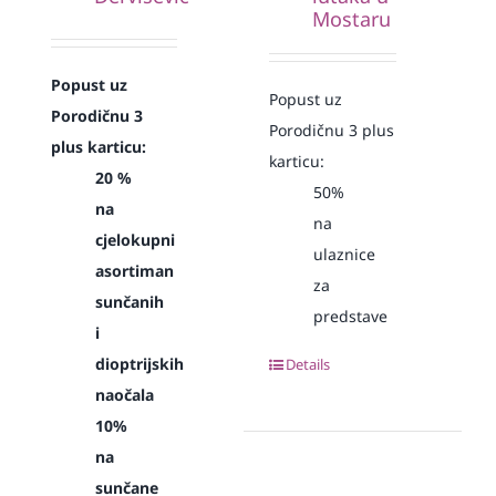
Mostaru
Popust uz
Popust uz
Porodičnu 3
Porodičnu 3 plus
plus karticu:
karticu:
20 %
50%
na
na
cjelokupni
ulaznice
asortiman
za
sunčanih
predstave
i
dioptrijskih
Details
naočala
10%
na
sunčane