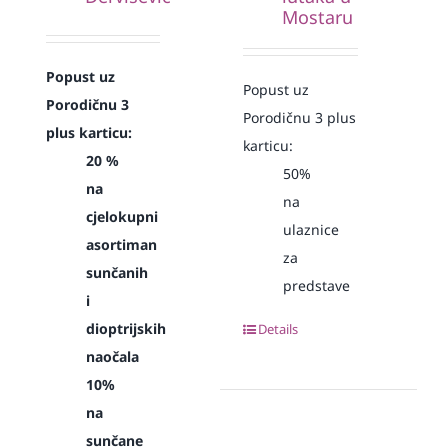
Mostaru
Popust uz
Popust uz
Porodičnu 3
Porodičnu 3 plus
plus karticu:
karticu:
20 %
50%
na
na
cjelokupni
ulaznice
asortiman
za
sunčanih
predstave
i
dioptrijskih
Details
naočala
10%
na
sunčane