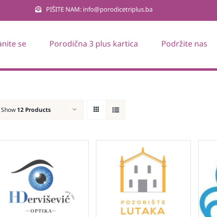
PIŠITE NAM: info@porodicetriplus.ba
anite se
Porodična 3 plus kartica
Podržite nas
Show
12 Products