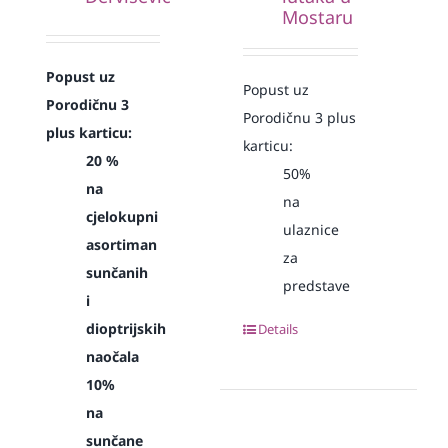
Mostaru
Popust uz
Popust uz
Porodičnu 3
Porodičnu 3 plus
plus karticu:
karticu:
20 %
50%
na
na
cjelokupni
ulaznice
asortiman
za
sunčanih
predstave
i
dioptrijskih
Details
naočala
10%
na
sunčane