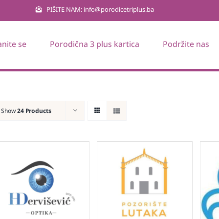
PIŠITE NAM: info@porodicetriplus.ba
anite se
Porodična 3 plus kartica
Podržite nas
Show
24 Products