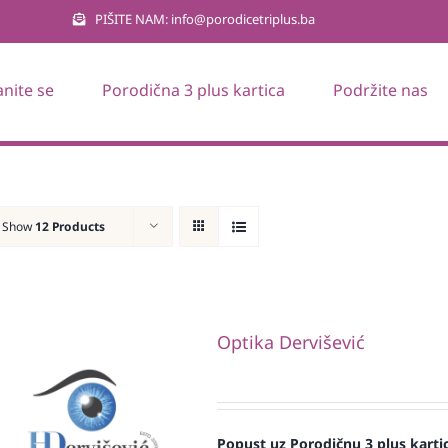
PIŠITE NAM: info@porodicetriplus.ba
anite se
Porodična 3 plus kartica
Podržite nas
Show
12 Products
Optika Dervišević
Popust uz Porodičnu 3 plus karti