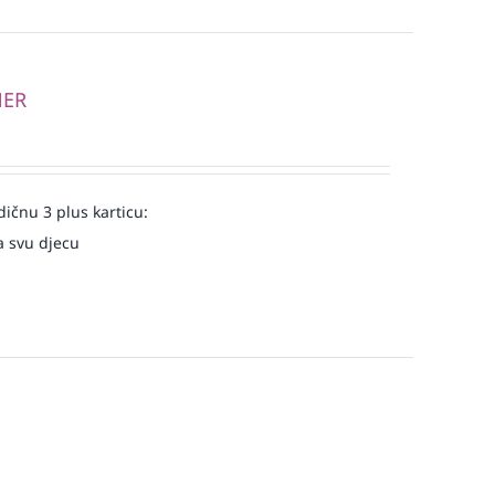
NER
ičnu 3 plus karticu:
a svu djecu