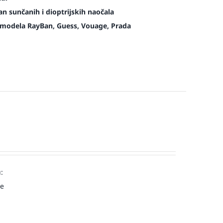
n sunčanih i dioptrijskih naočala
modela RayBan, Guess, Vouage, Prada
:
ve