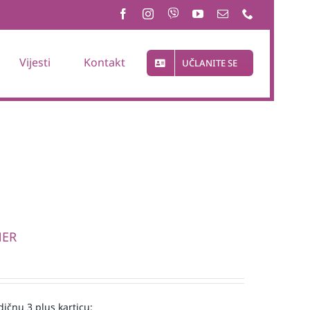
Vijesti
Kontakt
UČLANITE SE
NER
ičnu 3 plus karticu: