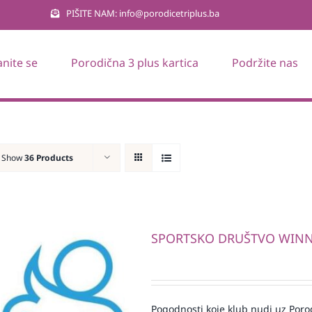
PIŠITE NAM: info@porodicetriplus.ba
anite se
Porodična 3 plus kartica
Podržite nas
Show
36 Products
SPORTSKO DRUŠTVO WIN
Pogodnosti koje klub nudi uz Porod