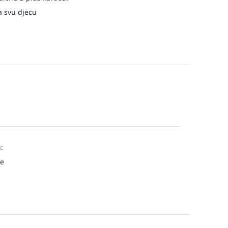
a svu djecu
:
ve