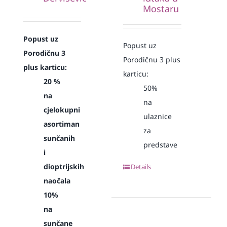
Mostaru
Popust uz
Popust uz
Porodičnu 3
Porodičnu 3 plus
plus karticu:
karticu:
20 %
50%
na
na
cjelokupni
ulaznice
asortiman
za
sunčanih
predstave
i
dioptrijskih
Details
naočala
10%
na
sunčane