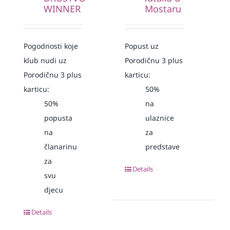
WINNER
Mostaru
Pogodnosti koje
Popust uz
klub nudi uz
Porodičnu 3 plus
Porodičnu 3 plus
karticu:
karticu:
50%
50%
na
popusta
ulaznice
na
za
članarinu
predstave
za
Details
svu
djecu
Details