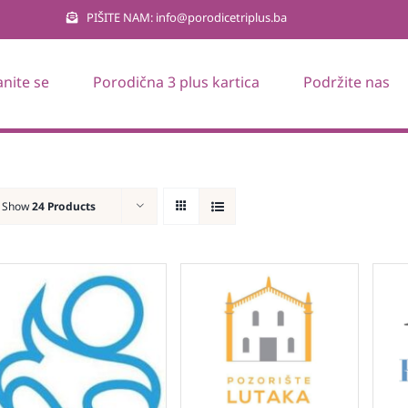
PIŠITE NAM: info@porodicetriplus.ba
anite se
Porodična 3 plus kartica
Podržite nas
Show
24 Products