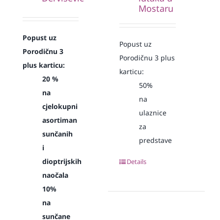
Mostaru
Popust uz
Popust uz
Porodičnu 3
Porodičnu 3 plus
plus karticu:
karticu:
20 %
50%
na
na
cjelokupni
ulaznice
asortiman
za
sunčanih
predstave
i
dioptrijskih
Details
naočala
10%
na
sunčane