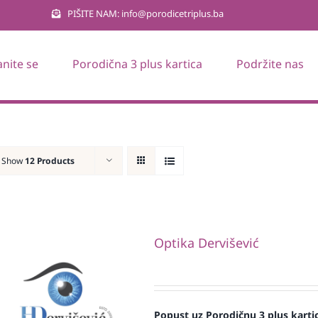
PIŠITE NAM: info@porodicetriplus.ba
anite se
Porodična 3 plus kartica
Podržite nas
Show
12 Products
Optika Dervišević
Popust uz Porodičnu 3 plus karti