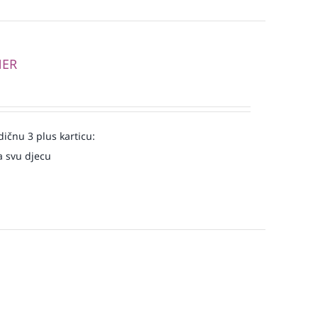
NER
ičnu 3 plus karticu:
a svu djecu