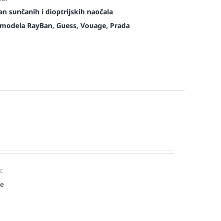
n sunčanih i dioptrijskih naočala
modela RayBan, Guess, Vouage, Prada
:
ve