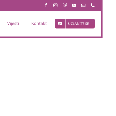
Vijesti
Kontakt
UČLANITE SE