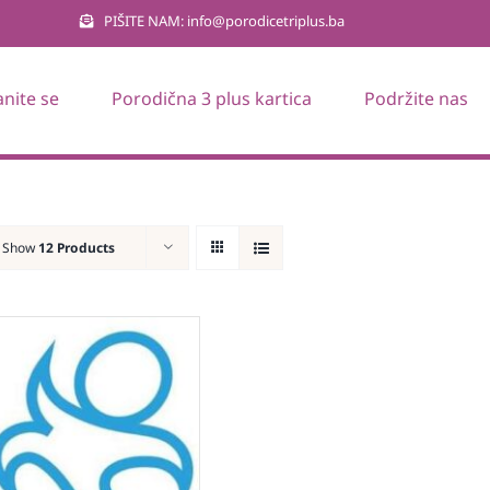
PIŠITE NAM: info@porodicetriplus.ba
anite se
Porodična 3 plus kartica
Podržite nas
Show
12 Products