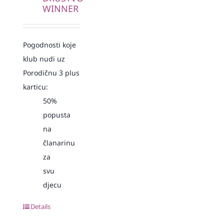
WINNER
Pogodnosti koje
klub nudi uz
Porodičnu 3 plus
karticu:
50%
popusta
na
članarinu
za
svu
djecu
Details