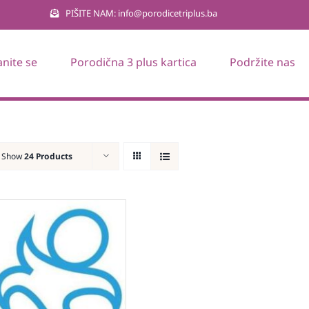
PIŠITE NAM: info@porodicetriplus.ba
anite se
Porodična 3 plus kartica
Podržite nas
Show
24 Products