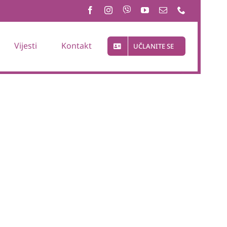
Vijesti
Kontakt
UČLANITE SE