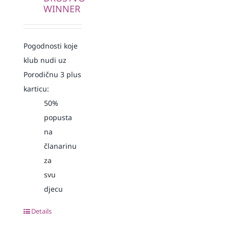
WINNER
Pogodnosti koje
klub nudi uz
Porodičnu 3 plus
karticu:
50%
popusta
na
članarinu
za
svu
djecu
Details