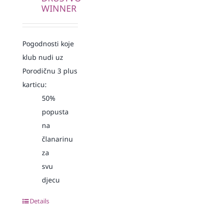
WINNER
Pogodnosti koje
klub nudi uz
Porodičnu 3 plus
karticu:
50%
popusta
na
članarinu
za
svu
djecu
Details