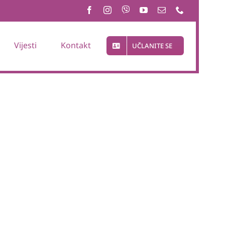
Vijesti
Kontakt
UČLANITE SE