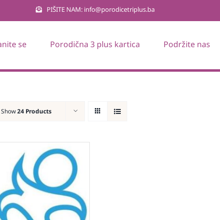
PIŠITE NAM: info@porodicetriplus.ba
anite se
Porodična 3 plus kartica
Podržite nas
Show
24 Products