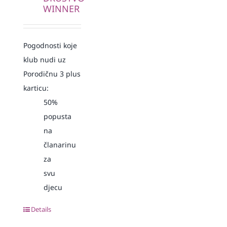
WINNER
Pogodnosti koje
klub nudi uz
Porodičnu 3 plus
karticu:
50%
popusta
na
članarinu
za
svu
djecu
Details