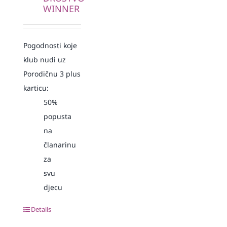
WINNER
Pogodnosti koje
klub nudi uz
Porodičnu 3 plus
karticu:
50%
popusta
na
članarinu
za
svu
djecu
Details