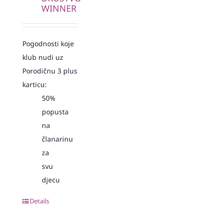
WINNER
Pogodnosti koje
klub nudi uz
Porodičnu 3 plus
karticu:
50%
popusta
na
članarinu
za
svu
djecu
Details