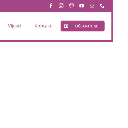
Vijesti
Kontakt
UČLANITE SE