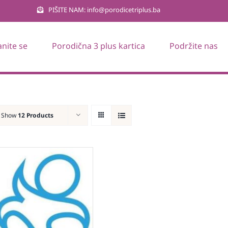
PIŠITE NAM: info@porodicetriplus.ba
anite se
Porodična 3 plus kartica
Podržite nas
Show
12 Products