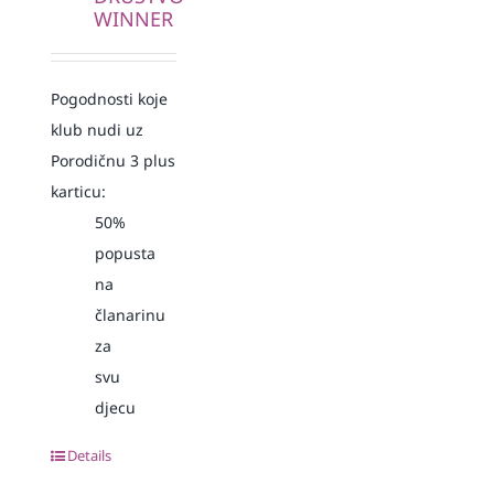
WINNER
Pogodnosti koje
klub nudi uz
Porodičnu 3 plus
karticu:
50%
popusta
na
članarinu
za
svu
djecu
Details