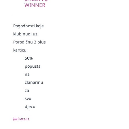
WINNER
Pogodnosti koje
klub nudi uz
Porodičnu 3 plus
karticu:
50%
popusta
na
članarinu
za
svu
djecu
Details