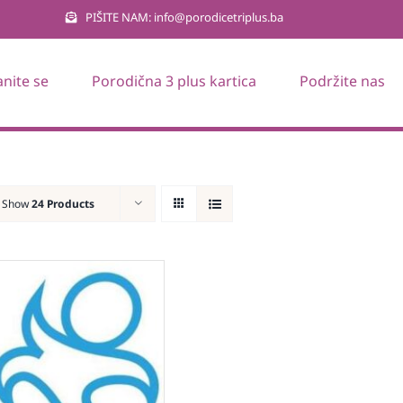
PIŠITE NAM: info@porodicetriplus.ba
anite se
Porodična 3 plus kartica
Podržite nas
Show
24 Products