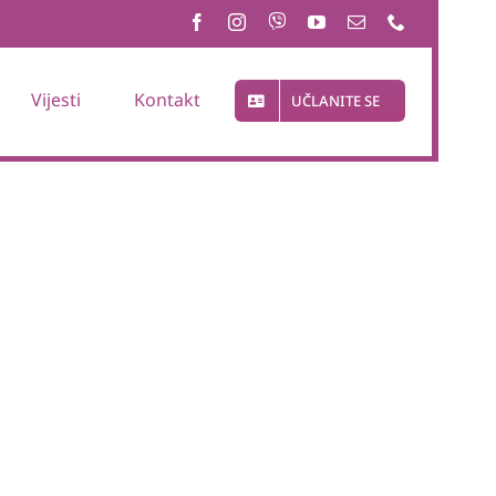
Vijesti
Kontakt
UČLANITE SE