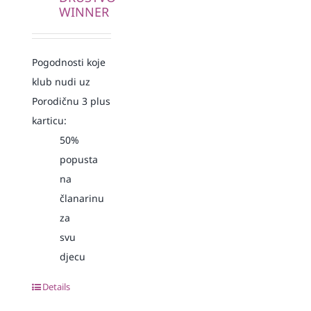
WINNER
Pogodnosti koje
klub nudi uz
Porodičnu 3 plus
karticu:
50%
popusta
na
članarinu
za
svu
djecu
Details