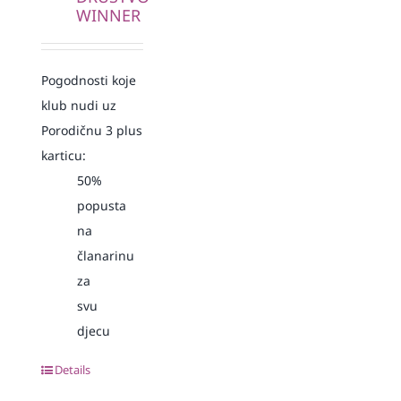
WINNER
Pogodnosti koje
klub nudi uz
Porodičnu 3 plus
karticu:
50%
popusta
na
članarinu
za
svu
djecu
Details