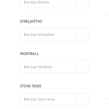

STRELJAŠTVO

PAINTBALL

STONI TENIS
