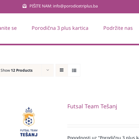
PIŠITE NAM: info@porodicetriplus.ba
anite se
Porodična 3 plus kartica
Podržite nas
Show
12 Products
Futsal Team Tešanj
Pogodnosti uz "Porodičnu 3 plus k