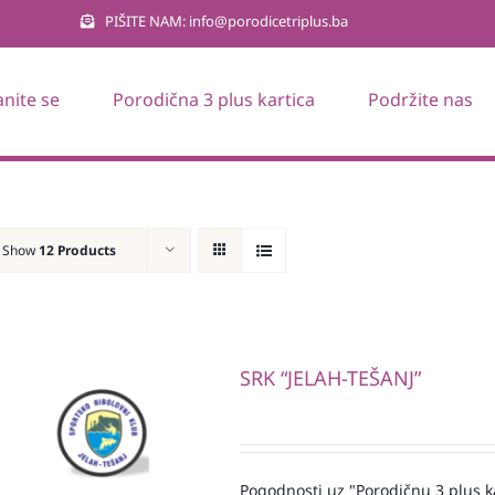
PIŠITE NAM: info@porodicetriplus.ba
anite se
Porodična 3 plus kartica
Podržite nas
Show
12 Products
SRK “JELAH-TEŠANJ”
Pogodnosti uz "Porodičnu 3 plus k