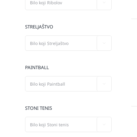

STRELJAŠTVO

PAINTBALL

STONI TENIS
