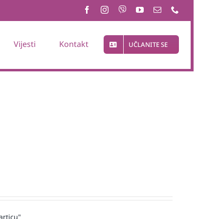
Vijesti
Kontakt
UČLANITE SE
articu"