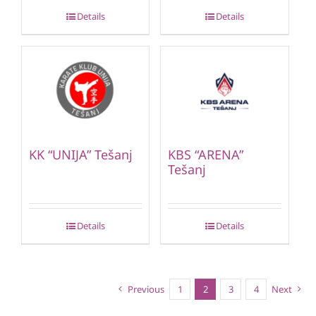
Details
Details
KK “UNIJA” Tešanj
KBS “ARENA”
Tešanj
Details
Details
Previous
1
2
3
4
Next