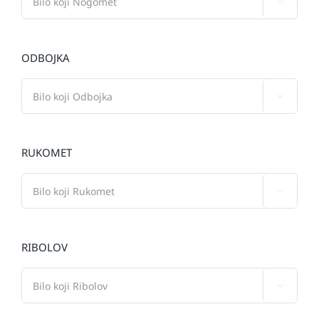

ODBOJKA

RUKOMET

RIBOLOV
