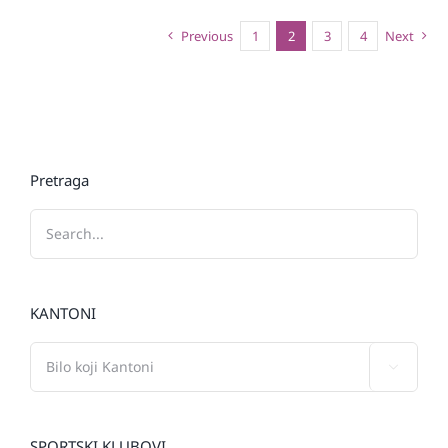
Previous
1
2
3
4
Next
Pretraga
KANTONI

SPORTSKI KLUBOVI