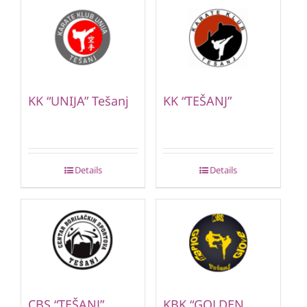
KK “UNIJA” Tešanj
KK “TEŠANJ”
Details
Details
CBS “TEŠANJ”
KBK “GOLDEN