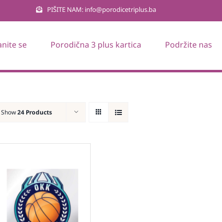
PIŠITE NAM: info@porodicetriplus.ba
anite se
Porodična 3 plus kartica
Podržite nas
Show
24 Products