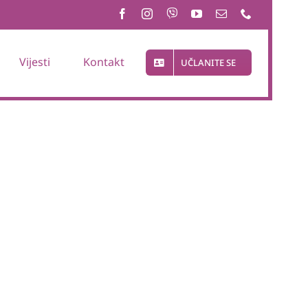
Vijesti
Kontakt
UČLANITE SE