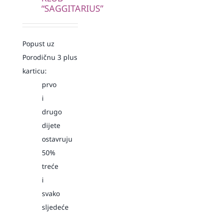
“SAGGITARIUS”
Popust uz
Porodičnu 3 plus
karticu:
prvo
i
drugo
dijete
ostavruju
50%
treće
i
svako
sljedeće