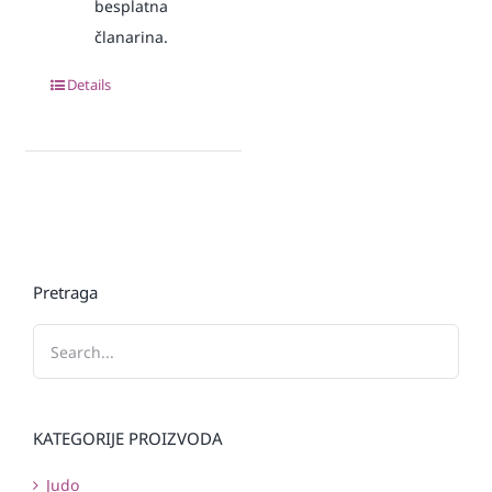
besplatna
članarina.
Details
Pretraga
KATEGORIJE PROIZVODA
Judo